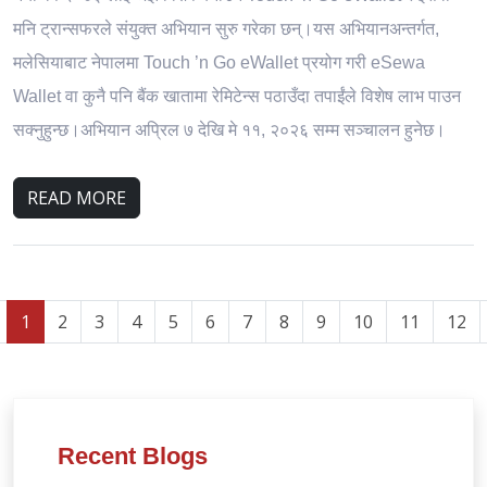
मनि ट्रान्सफरले संयुक्त अभियान सुरु गरेका छन्।यस अभियानअन्तर्गत,
मलेसियाबाट नेपालमा Touch ’n Go eWallet प्रयोग गरी eSewa
Wallet वा कुनै पनि बैंक खातामा रेमिटेन्स पठाउँदा तपाईंले विशेष लाभ पाउन
सक्नुहुन्छ।अभियान अप्रिल ७ देखि मे ११, २०२६ सम्म सञ्चालन हुनेछ।
READ MORE
1
2
3
4
5
6
7
8
9
10
11
12
Recent Blogs