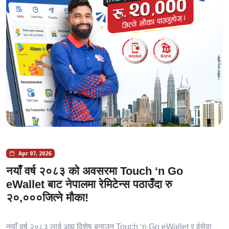
Apr 07, 2026
नयाँ वर्ष २०८३ को अवसरमा Touch ‘n Go
eWallet बाट नेपालमा रेमिटेन्स पठाउँदा रु
२०,०००जित्ने मौका!
नयाँ वर्ष २०८३ लाई अझ विशेष बनाउन Touch ‘n Go eWallet र ईसेवा