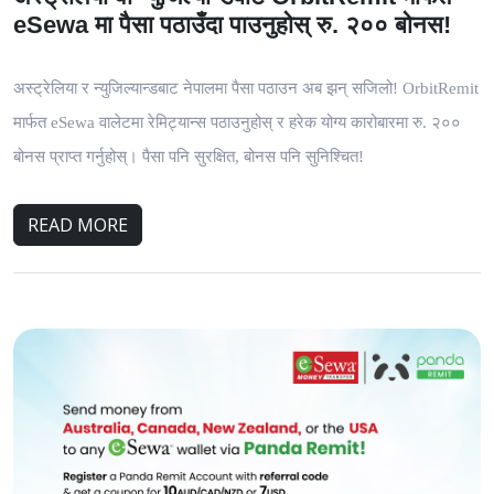
eSewa मा पैसा पठाउँदा पाउनुहोस् रु. २०० बोनस!
अस्ट्रेलिया र न्युजिल्यान्डबाट नेपालमा पैसा पठाउन अब झन् सजिलो! OrbitRemit
मार्फत eSewa वालेटमा रेमिट्यान्स पठाउनुहोस् र हरेक योग्य कारोबारमा रु. २००
बोनस प्राप्त गर्नुहोस्। पैसा पनि सुरक्षित, बोनस पनि सुनिश्चित!
READ MORE