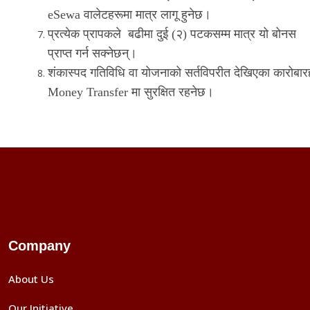
eSewa वालेटहरूमा मात्र लागू हुनेछ।
प्रत्येक प्रापकले बढीमा दुई (२) पटकसम्म मात्र यो बोनस
प्राप्त गर्न सक्नेछन्।
शंकास्पद
गतिविधि
वा
योजनाको
सर्तविपरीत
देखिएका
कारोबार
Money Transfer
मा
सुरक्षित
रहनेछ।
Company
About Us
Our Initiative