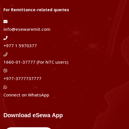
For Remittance-related queries
info@esewaremit.com
+977 1 5970377
1660-01-37777 (For NTC users)
+977-3777737777
Connect on WhatsApp
Download eSewa App